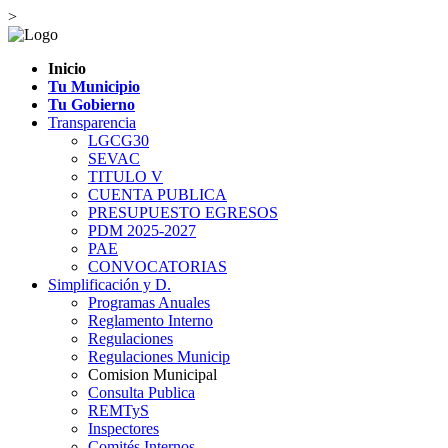
>
Inicio
Tu Municipio
Tu Gobierno
Transparencia
LGCG30
SEVAC
TITULO V
CUENTA PUBLICA
PRESUPUESTO EGRESOS
PDM 2025-2027
PAE
CONVOCATORIAS
Simplificación y D.
Programas Anuales
Reglamento Interno
Regulaciones
Regulaciones Municip
Comision Municipal
Consulta Publica
REMTyS
Inspectores
Comités Internos