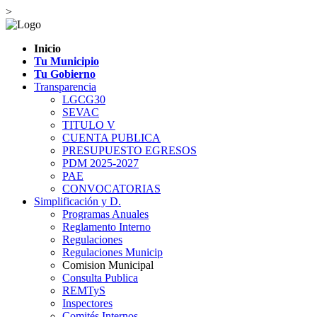
>
Inicio
Tu Municipio
Tu Gobierno
Transparencia
LGCG30
SEVAC
TITULO V
CUENTA PUBLICA
PRESUPUESTO EGRESOS
PDM 2025-2027
PAE
CONVOCATORIAS
Simplificación y D.
Programas Anuales
Reglamento Interno
Regulaciones
Regulaciones Municip
Comision Municipal
Consulta Publica
REMTyS
Inspectores
Comités Internos